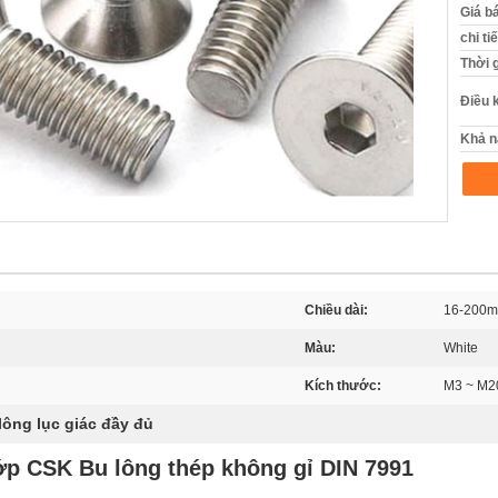
Giá b
chi ti
Thời 
Điều 
Khả n
Chiều dài:
16-200
Màu:
White
Kích thước:
M3 ~ M2
lông lục giác đầy đủ
lớp CSK Bu lông thép không gỉ DIN 7991