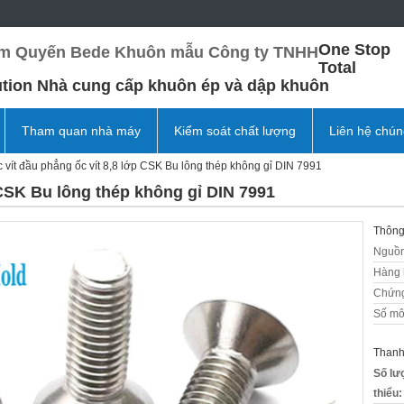
One Stop
m Quyến Bede Khuôn mẫu Công ty TNHH
Total
ution Nhà cung cấp khuôn ép và dập khuôn
Tham quan nhà máy
Kiểm soát chất lượng
Liên hệ chún
 vít đầu phẳng ốc vít 8,8 lớp CSK Bu lông thép không gỉ DIN 7991
 CSK Bu lông thép không gỉ DIN 7991
Thông 
Nguồn
Hàng 
Chứng
Số mô
Thanh
Số lư
thiểu: