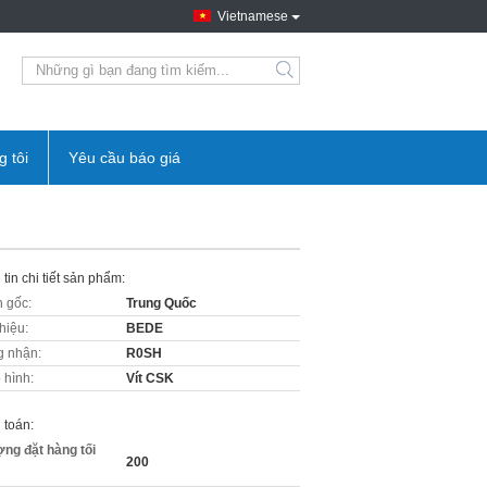
Vietnamese
g tôi
Yêu cầu báo giá
tin chi tiết sản phẩm:
 gốc:
Trung Quốc
hiệu:
BEDE
 nhận:
R0SH
 hình:
Vít CSK
 toán:
ợng đặt hàng tối
200