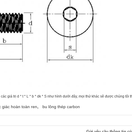
 các giá trị d * t * L * b * dk * S như hình dưới đây, mọi thứ khác sẽ được chúng tôi 
,
c giác hoàn toàn ren
bu lông thép carbon
Gửi yêu cầu thông tin củ