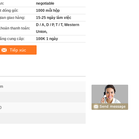
án:
negotiable
ết đóng gói:
1000 mỗi hộp
gian giao hàng:
15-25 ngày làm việc
D / A, D / P, T / T, Western
khoản thanh toán:
Union,
ăng cung cấp:
100K 1 ngày
Tiếp xúc
mm
0