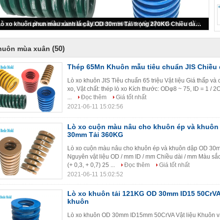
Thép 65Mn Khuôn mẫu tiêu chuẩn JIS Chiều dài 350mm
(50)
huôn mùa xuân
Thép 65Mn Khuôn mẫu tiêu chuẩn JIS Chiều
Lò xo khuôn JIS Tiêu chuẩn 65 triệu Vật liệu Giá thấp và 
xo, Vật chất: thép lò xo Kích thước: ODφ8 ~ 75, ID = 1 /
...
Đọc thêm
Giá tốt nhất
2021-06-11 15:02:56
Lò xo cuộn màu nâu cho khuôn ép và khuôn
30mm Tải 360KG
Lò xo cuộn màu nâu cho khuôn ép và khuôn dập OD 30mm
Nguyên vật liệu OD / mm ID / mm Chiều dài / mm Màu sắc 
(+ 0,3, + 0,7) 25 ...
Đọc thêm
Giá tốt nhất
2021-06-11 15:02:52
Lò xo khuôn tải 121KG OD 30mm ID15 50CrVA
khuôn
Lò xo khuôn OD 30mm ID15mm 50CrVA Vật liệu Khuôn v