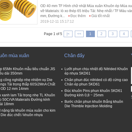
OD 40 mm TF Hình chữ nhật Mùa xuân Khuôn ép Mùa xu
vỡ Mateials: lò xo thép 65 triệu Tải: Nhẹ nhất / TF Màu v
mm, Đường k...
Đọc thêm
Giá tốt nhất
2019-12-11 15:17:12
Page 1 of 5
|<
<<
1
2
3
4
uôn mùa xuân
Chân đẩy
p 65Mn Khuôn mẫu tiêu chuẩn JIS
Lưỡi phun chịu nhiệt độ Nitrided Khuôn
ều dài 350mm
ép nhựa SKD61
g công nghiệp nhẹ nhiệm vụ Die
Chân phun đúc nitrided có độ cứng cao
ings Tải trọng thấp 60Si2MnA Chất
Chân ép phun SKD61
u OD 12 mm 14mm
Đúc khuôn Pins phun khuôn SKD61
 xanh lam Tải trọng nhẹ TL Khuôn
Đường kính 0,8 ~ 25mm
xo 50CrVA Materails Đường kính
Bước chân phun khuôn thẳng khuôn
ài 18mm
Die Thimble Injection Molding
 nặng tải khuôn mùa xuân cho kim
i Die đúc chết / khuôn nhựa