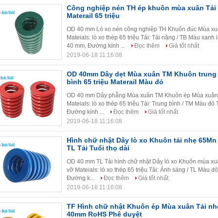
Công nghiệp nén TH ép khuôn mùa xuân Tải
Materail 65 triệu
OD 40 mm Lò xo nén công nghiệp TH Khuôn đúc Mùa xuâ
Mateials: lò xo thép 65 triệu Tải: Tải nặng / TB Màu xanh
40 mm, Đường kính ...
Đọc thêm
Giá tốt nhất
2019-06-18 11:16:08
OD 40mm Dây dẹt Mùa xuân TM Khuôn trung b
bình 65 triệu Materail Màu đỏ
OD 40 mm Dây phẳng Mùa xuân TM Khuôn ép Mùa xuân T
Mateials: lò xo thép 65 triệu Tải: Trung bình / TM Màu đ
Đường kính ...
Đọc thêm
Giá tốt nhất
2019-06-18 11:16:08
Hình chữ nhật Dây lò xo Khuôn tải nhẹ 65Mn
TL Tải Tuổi thọ dài
OD 40 mm TL Tải hình chữ nhật Dây lò xo Khuôn mùa x
vỡ Mateials: lò xo thép 65 triệu Tải: Ánh sáng / TL Màu 
Đường k...
Đọc thêm
Giá tốt nhất
2019-06-18 11:16:08
TF Hình chữ nhật Khuôn ép Mùa xuân Tải n
40mm RoHS Phê duyệt