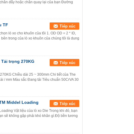
ôi chân đẩy hoặc chân quay lại của bạn Đường
u TF
Tiếp xúc
ọn lò xo cho khuôn của tôi 1. OD OD = 2 * ID,
bên trong của lò xo khuôn của chúng tôi là dung
 Tải trọng 270KG
Tiếp xúc
 270KG Chiều dài 25 ~ 300mm Chi tiết của The
dài / mm Màu sắc Đang tải Tiêu chuẩn 50CrVA 30
 TM Middel Loading
Tiếp xúc
ading Vật liệu của lò xo Die Trong khi đó, bạn
 bạn sẽ không gặp phải khó khăn gì.Độ bền tương