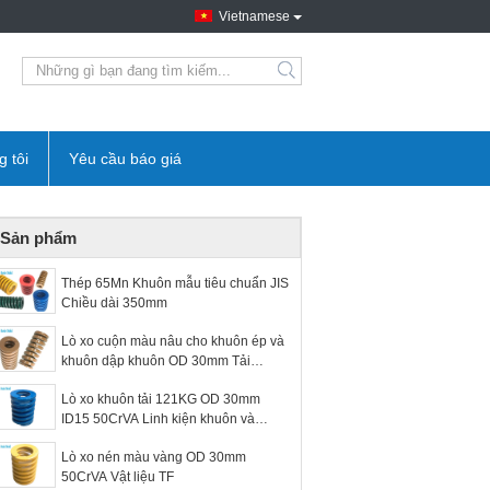
Vietnamese
g tôi
Yêu cầu báo giá
Sản phẩm
Thép 65Mn Khuôn mẫu tiêu chuẩn JIS
Chiều dài 350mm
Lò xo cuộn màu nâu cho khuôn ép và
khuôn dập khuôn OD 30mm Tải
360KG
Lò xo khuôn tải 121KG OD 30mm
ID15 50CrVA Linh kiện khuôn và
khuôn
Lò xo nén màu vàng OD 30mm
50CrVA Vật liệu TF