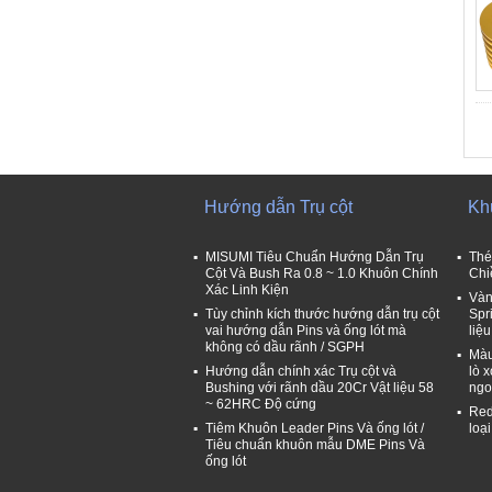
Hướng dẫn Trụ cột
Kh
MISUMI Tiêu Chuẩn Hướng Dẫn Trụ
Thé
Cột Và Bush Ra 0.8 ~ 1.0 Khuôn Chính
Chi
Xác Linh Kiện
Vàn
Tùy chỉnh kích thước hướng dẫn trụ cột
Spr
vai hướng dẫn Pins và ống lót mà
liệ
không có dầu rãnh / SGPH
Màu
Hướng dẫn chính xác Trụ cột và
lò 
Bushing với rãnh dầu 20Cr Vật liệu 58
ngo
~ 62HRC Độ cứng
Red
Tiêm Khuôn Leader Pins Và ống lót /
loạ
Tiêu chuẩn khuôn mẫu DME Pins Và
ống lót