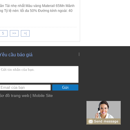
ân Tải nhẹ nhất Màu vàng Materail 65Mn Mảnh
àng Tỷ lệ nén: tối đa 50% Đường kính ngoài: 40
5
>>
>|
|
Yêu cầu báo giá
Gửi
Sơ đồ trang web
| Mobile Site