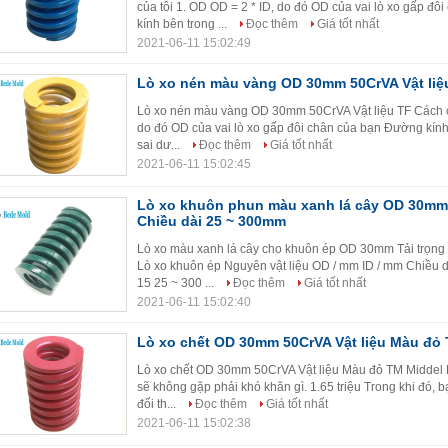
của tôi 1. OD OD = 2 * ID, do đó OD của vai lò xo gấp đ
kính bên trong ...
Đọc thêm
Giá tốt nhất
2021-06-11 15:02:49
Lò xo nén màu vàng OD 30mm 50CrVA Vật liệ
Lò xo nén màu vàng OD 30mm 50CrVA Vật liệu TF Cách ch
do đó OD của vai lò xo gấp đôi chân của bạn Đường kính 
sai dư...
Đọc thêm
Giá tốt nhất
2021-06-11 15:02:45
Lò xo khuôn phun màu xanh lá cây OD 30mm
Chiều dài 25 ~ 300mm
Lò xo màu xanh lá cây cho khuôn ép OD 30mm Tải trọng
Lò xo khuôn ép Nguyên vật liệu OD / mm ID / mm Chiều 
15 25 ~ 300 ...
Đọc thêm
Giá tốt nhất
2021-06-11 15:02:40
Lò xo chết OD 30mm 50CrVA Vật liệu Màu đỏ
Lò xo chết OD 30mm 50CrVA Vật liệu Màu đỏ TM Middel Lo
sẽ không gặp phải khó khăn gì. 1.65 triệu Trong khi đó,
đối th...
Đọc thêm
Giá tốt nhất
2021-06-11 15:02:38