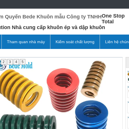
One Stop
m Quyến Bede Khuôn mẫu Công ty TNHH
Total
ution Nhà cung cấp khuôn ép và dập khuôn
Tham quan nhà máy
Kiểm soát chất lượng
Liên hệ chún
2
3
4
5