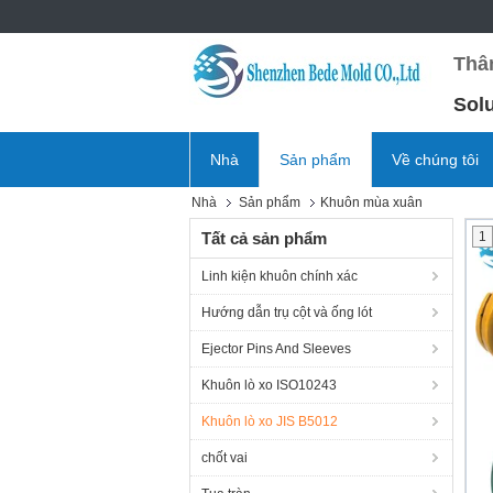
Thâ
Sol
Nhà
Sản phẩm
Về chúng tôi
Nhà
Sản phẩm
Khuôn mùa xuân
Tất cả sản phẩm
1
Linh kiện khuôn chính xác
Hướng dẫn trụ cột và ống lót
Ejector Pins And Sleeves
Khuôn lò xo ISO10243
Khuôn lò xo JIS B5012
chốt vai