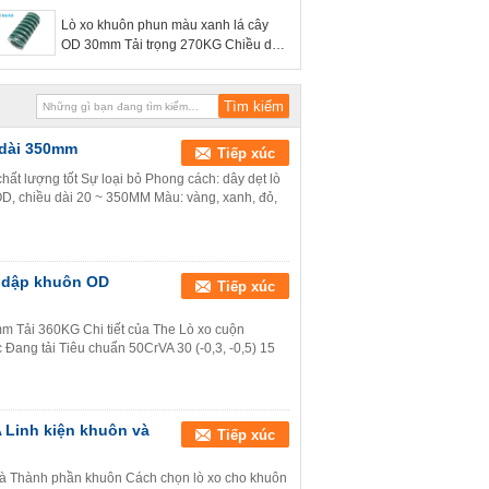
Lò xo khuôn phun màu xanh lá cây
OD 30mm Tải trọng 270KG Chiều dài
25 ~ 300mm
 dài 350mm
Tiếp xúc
chất lượng tốt Sự loại bỏ Phong cách: dây dẹt lò
 2OD, chiều dài 20 ~ 350MM Màu: vàng, xanh, đỏ,
 dập khuôn OD
Tiếp xúc
 Tải 360KG Chi tiết của The Lò xo cuộn
Đang tải Tiêu chuẩn 50CrVA 30 (-0,3, -0,5) 15
 Linh kiện khuôn và
Tiếp xúc
à Thành phần khuôn Cách chọn lò xo cho khuôn