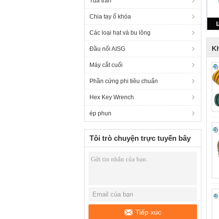
Tua tràn
Chia tay ổ khóa
Các loại hạt và bu lông
K
Đầu nối AISG
Máy cắt cuối
Phần cứng phi tiêu chuẩn
Hex Key Wrench
ép phun
Tôi trò chuyện trực tuyến bây
giờ
Tiếp xúc