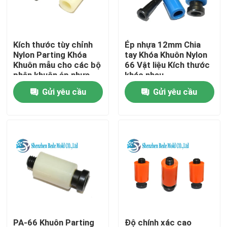
Tham quan nhà máy
Kích thước tùy chỉnh
Ép nhựa 12mm Chia
Nylon Parting Khóa
tay Khóa Khuôn Nylon
Kiểm soát chất lượng
Khuôn mẫu cho các bộ
66 Vật liệu Kích thước
phận khuôn ép nhựa
khác nhau
Gửi yêu cầu
Gửi yêu cầu
Liên hệ chúng tôi
Tin tức
Yêu cầu báo giá
Linh kiện khuôn chính xác
Hướng dẫn trụ cột và ống lót
PA-66 Khuôn Parting
Độ chính xác cao