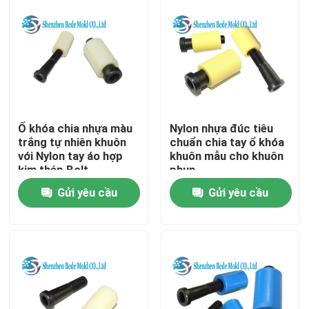
Ổ khóa chia nhựa màu
Nylon nhựa đúc tiêu
trắng tự nhiên khuôn
chuẩn chia tay ổ khóa
với Nylon tay áo hợp
khuôn mẫu cho khuôn
kim thép Bolt
phun
Gửi yêu cầu
Gửi yêu cầu
Trang Chủ
Các sản phẩm
Về chúng tôi