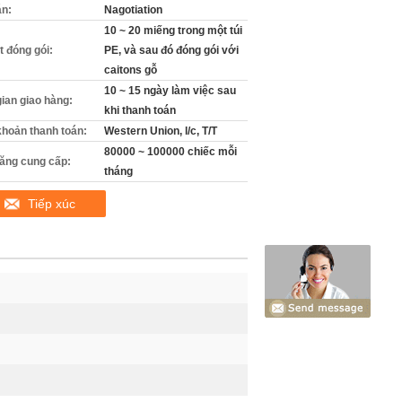
án:
Nagotiation
10 ~ 20 miếng trong một túi
ết đóng gói:
PE, và sau đó đóng gói với
caitons gỗ
10 ~ 15 ngày làm việc sau
gian giao hàng:
khi thanh toán
khoản thanh toán:
Western Union, l/c, T/T
80000 ~ 100000 chiếc mỗi
ăng cung cấp:
tháng
Tiếp xúc