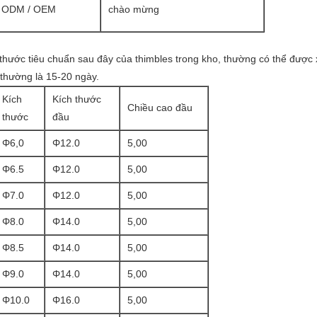
ODM / OEM
chào mừng
thước tiêu chuẩn sau đây của thimbles trong kho, thường có thể được 
 thường là 15-20 ngày.
Kích
Kích thước
Chiều cao đầu
thước
đầu
Φ6,0
Φ12.0
5,00
Φ6.5
Φ12.0
5,00
Φ7.0
Φ12.0
5,00
Φ8.0
Φ14.0
5,00
Φ8.5
Φ14.0
5,00
Φ9.0
Φ14.0
5,00
Φ10.0
Φ16.0
5,00