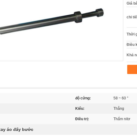
Giá b
chi ti
Thời 
Điều 
Khả n
độ cứng:
58 ~ 60 °
Kiểu:
Thẳng
Điều trị:
Thấm nitơ
tay áo đẩy bước