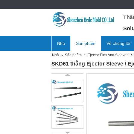
Thâ
Sol
Nhà
Sản phẩm
Về chúng tôi
Nhà
Sản phẩm
Ejector Pins And Sleeves
SKD61 thẳng Ejector Sleeve / Ej