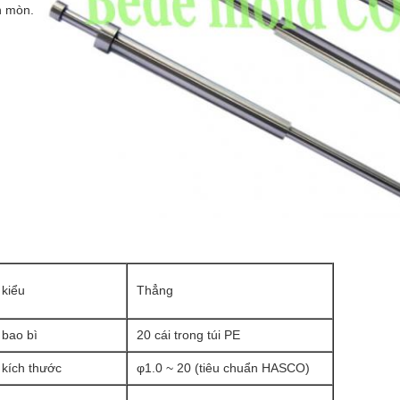
n mòn.
kiểu
Thẳng
bao bì
20 cái trong túi PE
kích thước
φ1.0 ~ 20 (tiêu chuẩn HASCO)