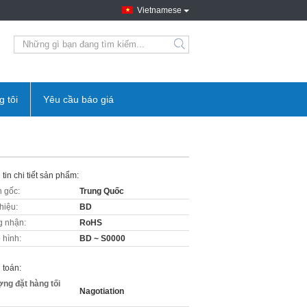
Vietnamese
g tôi
Yêu cầu báo giá
tin chi tiết sản phẩm:
 gốc:
Trung Quốc
hiệu:
BD
 nhận:
RoHS
 hình:
BD ~ S0000
 toán:
ợng đặt hàng tối
Nagotiation