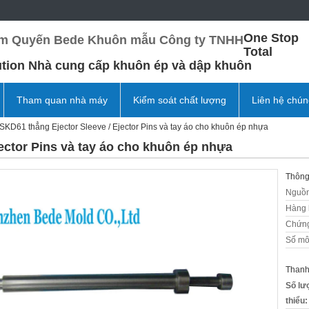
One Stop
m Quyến Bede Khuôn mẫu Công ty TNHH
Total
ution Nhà cung cấp khuôn ép và dập khuôn
Tham quan nhà máy
Kiểm soát chất lượng
Liên hệ chún
SKD61 thẳng Ejector Sleeve / Ejector Pins và tay áo cho khuôn ép nhựa
ector Pins và tay áo cho khuôn ép nhựa
Thông 
Nguồn
Hàng 
Chứng
Số mô
Thanh
Số lư
thiểu: