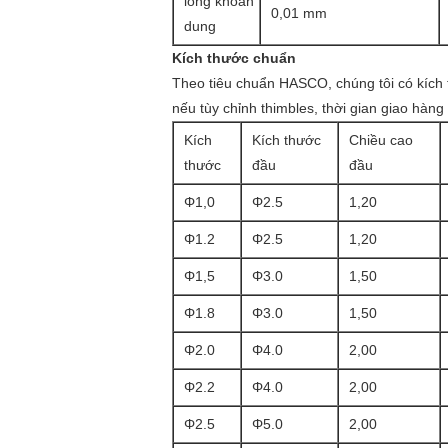
lòng khoan
0,01 mm
dung
Kích thước chuẩn
Theo tiêu chuẩn HASCO, chúng tôi có kích 
nếu tùy chỉnh thimbles, thời gian giao hàng
Kích
Kích thước
Chiều cao
thước
đầu
đầu
Φ1,0
Φ2.5
1,20
Φ1.2
Φ2.5
1,20
Φ1,5
Φ3.0
1,50
Φ1.8
Φ3.0
1,50
Φ2.0
Φ4.0
2,00
Φ2.2
Φ4.0
2,00
Φ2.5
Φ5.0
2,00