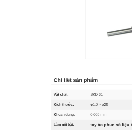
Chi tiết sản phẩm
Vật chất:
SKD 61
Kích thước:
φ1.0 ~ φ20
Khoan dung:
0,005 mm
tay áo phun số liệu
Làm nổi bật:
,